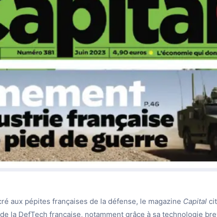
é aux pépites françaises de la défense, le magazine
Capital
ci
de la DefTech française, notamment grâce à sa technologie bre