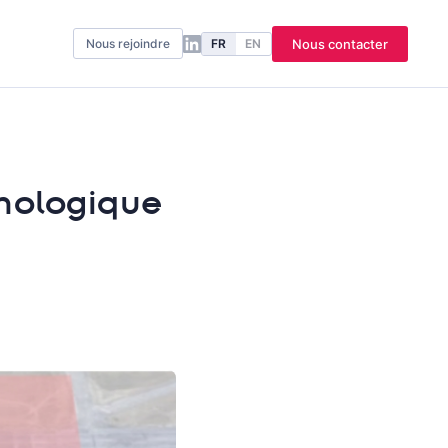
FR
EN
Nous contacter
Nous rejoindre
nologique