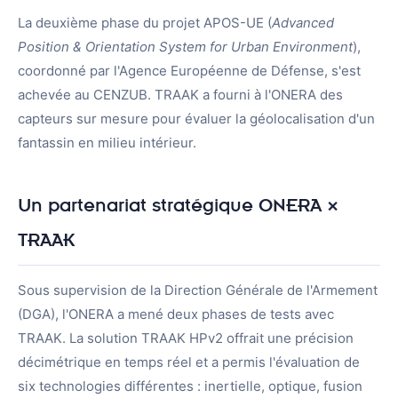
BASILIK
La deuxième phase du projet APOS-UE (
Advanced
Position & Orientation System for Urban Environment
),
CAVALRY
coordonné par l'Agence Européenne de Défense, s'est
MMD01
achevée au CENZUB. TRAAK a fourni à l'ONERA des
capteurs sur mesure pour évaluer la géolocalisation d'un
PIXYS 3D
fantassin en milieu intérieur.
THESEUS
TRAAK-R & TRAAK-S
Un partenariat stratégique ONERA ×
TRAAK
Ressources
Sous supervision de la Direction Générale de l'Armement
Actualités
(DGA), l'ONERA a mené deux phases de tests avec
TRAAK. La solution TRAAK HPv2 offrait une précision
Contact
décimétrique en temps réel et a permis l'évaluation de
six technologies différentes : inertielle, optique, fusion