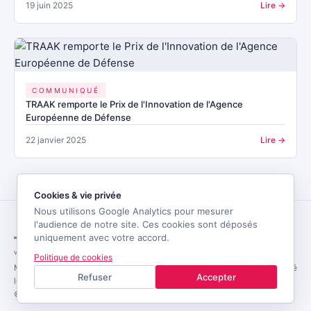
19 juin 2025
Lire →
COMMUNIQUÉ
TRAAK remporte le Prix de l'Innovation de l'Agence
Européenne de Défense
22 janvier 2025
Lire →
Cookies & vie privée
Nous utilisons Google Analytics pour mesurer
l'audience de notre site. Ces cookies sont déposés
uniquement avec votre accord.
Politique de cookies
Mentions
Politique de
Cookies
CGU
Plan du
Accessibilité
Refuser
Accepter
légales
confidentialité
site
© 2026 TRAAK · Conçu en France