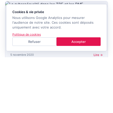
Cookies & vie privée
INTERVIEW
Nous utilisons Google Analytics pour mesurer
l'audience de notre site. Ces cookies sont déposés
La cybersécurité dans les TPE et les PME
uniquement avec votre accord.
Cybersécurité, innovation et souveraineté : Thomas
Politique de cookies
Duroyon partage sa vision sur les enjeux numériques pour
Refuser
Accepter
les petites et moyennes entreprises.
5 novembre 2020
Lire →
Mentions
Politique de
Cookies
CGU
Plan du
Accessibilité
légales
confidentialité
site
© 2026 TRAAK · Conçu en France