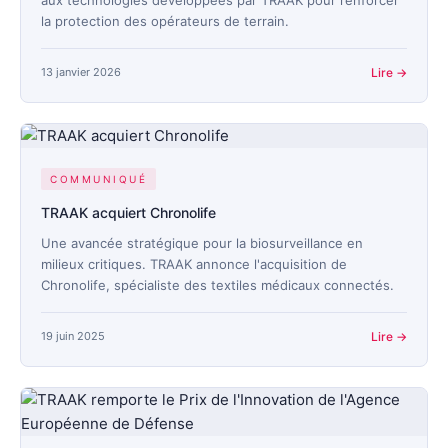
aux technologies développées par TRAAK pour renforcer
la protection des opérateurs de terrain.
BASILIK
CAVALRY
13 janvier 2026
Lire →
MMD01
PIXYS 3D
COMMUNIQUÉ
THESEUS
TRAAK acquiert Chronolife
TRAAK-R & TRAAK-S
Une avancée stratégique pour la biosurveillance en
milieux critiques. TRAAK annonce l'acquisition de
Ressources
Chronolife, spécialiste des textiles médicaux connectés.
Actualités
19 juin 2025
Lire →
Contact